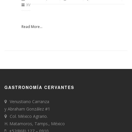
XV
Read More...
GASTRONOMÍA CERVANTES
Venustiano Carranza
y Abraham González #1
Col. México Agrario.
H. Matamoros, Tamps., México
+52(868) 127 – 0910