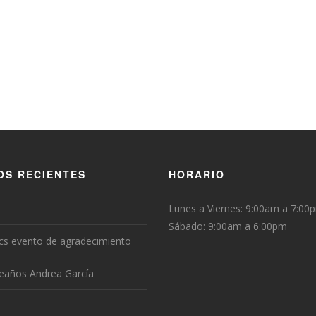
OS RECIENTES
HORARIO
Lunes a Viernes: 9:00am a 7:00
Sábado: 9:00am a 6:00pm
cs evento de agradecimiento
eaños Andrea García