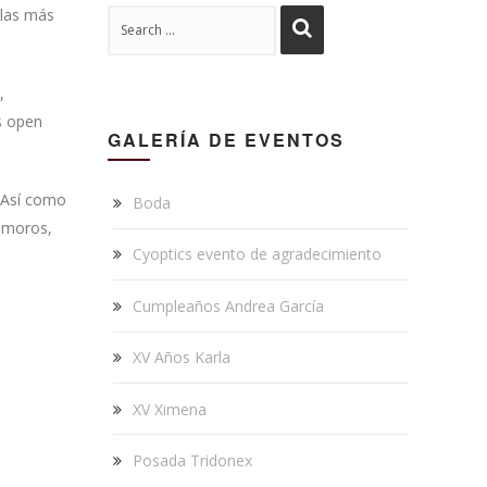
 las más
,
s open
GALERÍA DE EVENTOS
. Así como
Boda
tamoros,
Cyoptics evento de agradecimiento
Cumpleaños Andrea García
XV Años Karla
XV Ximena
Posada Tridonex