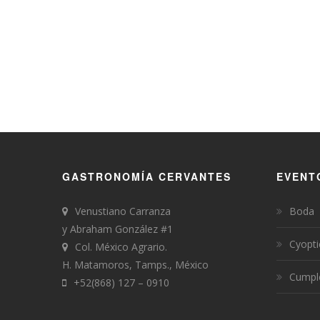
GASTRONOMÍA CERVANTES
EVENT
Venustiano Carranza
Boda
y Abraham González #1
Cyopti
Col. México Agrario.
H. Matamoros, Tamps., México
Cumpl
+52(868) 127 – 0910