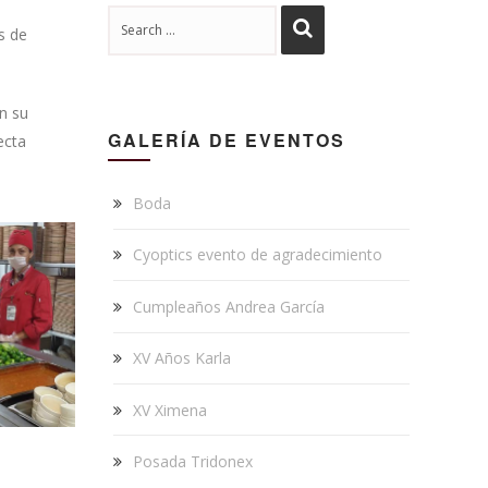
s de
n su
GALERÍA DE EVENTOS
ecta
Boda
Cyoptics evento de agradecimiento
Cumpleaños Andrea García
XV Años Karla
XV Ximena
Posada Tridonex