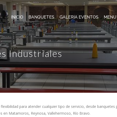
INICIO
BANQUETES
GALERIA EVENTOS
MENU
s Industriales
exibilidad para atender cualquier tipo de servicio, desde banquetes 
les en Matamoros, Reynosa, Vallehermoso, Río Bravo.