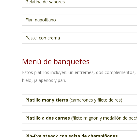
Gelatina de sabores
Flan napolitano
Pastel con crema
Menú de banquetes
Estos platillos incluyen: un entremés, dos complementos, pl
hielo, jalapeños y pan.
.
Platillo mar y tierra
(camarones y filete de res)
Platillo a dos carnes
(filete mignon y medallón de pec
Rib-Eye steack con salsa de champiñones