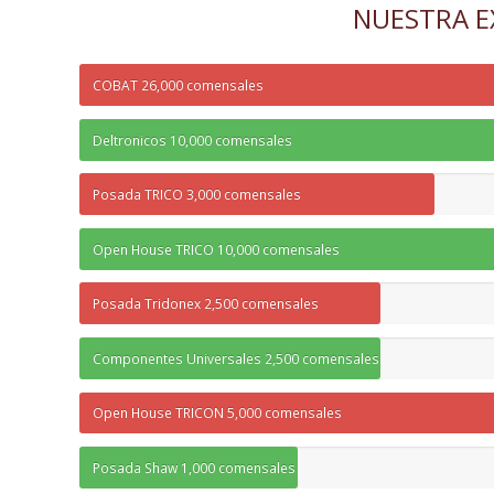
NUESTRA E
COBAT 26,000 comensales
Deltronicos 10,000 comensales
Posada TRICO 3,000 comensales
Open House TRICO 10,000 comensales
Posada Tridonex 2,500 comensales
Componentes Universales 2,500 comensales
Open House TRICON 5,000 comensales
Posada Shaw 1,000 comensales